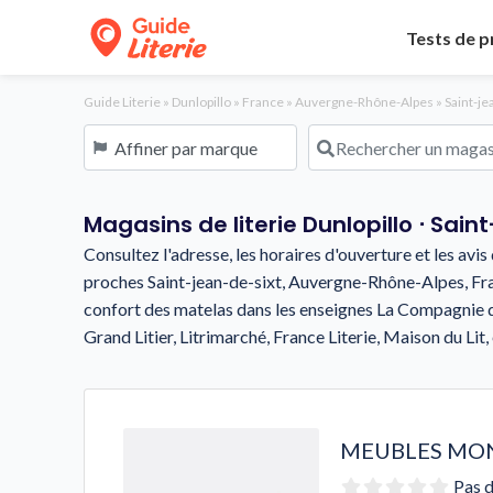
Tests de p
Guide Literie
»
Dunlopillo
»
France
»
Auvergne-Rhône-Alpes
»
Saint-je
Affiner par marque
Rechercher un magasin o
Magasins de literie Dunlopillo ⋅ Sain
Consultez l'adresse, les horaires d'ouverture et les avi
proches Saint-jean-de-sixt, Auvergne-Rhône-Alpes, Fran
confort des matelas dans les enseignes La Compagnie du 
Grand Litier, Litrimarché, France Literie, Maison du Lit, 
MEUBLES MO
Pas d