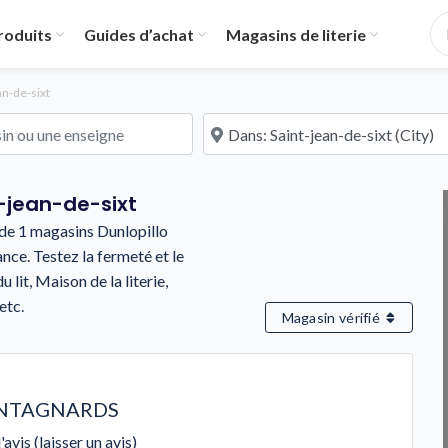
roduits
Guides d’achat
Magasins de literie
an-de-sixt
u une enseigne
À proximité de
t-jean-de-sixt
s de 1 magasins Dunlopillo
ce. Testez la fermeté et le
lit, Maison de la literie,
etc.
Magasin vérifié
NTAGNARDS
'avis (laisser un avis)