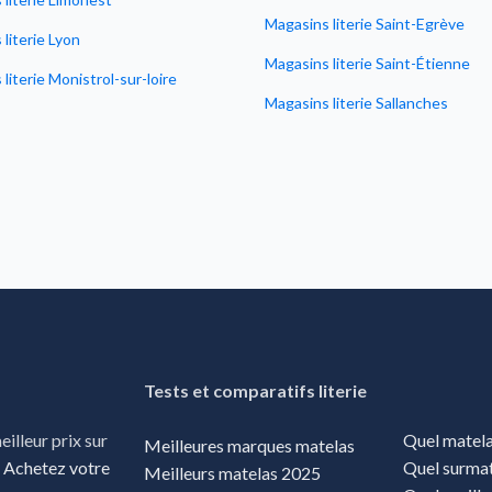
Magasins literie Saint-Egrève
literie Lyon
Magasins literie Saint-Étienne
literie Monistrol-sur-loire
Magasins literie Sallanches
Tests et comparatifs literie
Quel matela
illeur prix sur
Meilleures marques matelas
Quel surmat
.
Achetez votre
Meilleurs matelas 2025