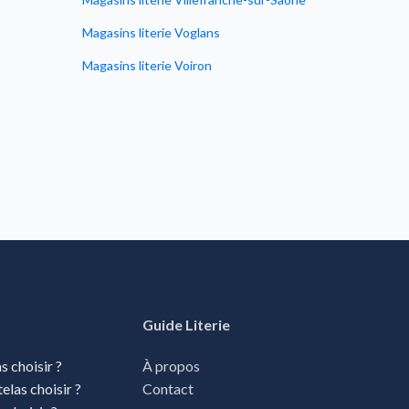
Magasins literie Voglans
Magasins literie Voiron
Guide Literie
s choisir ?
À propos
elas choisir ?
Contact