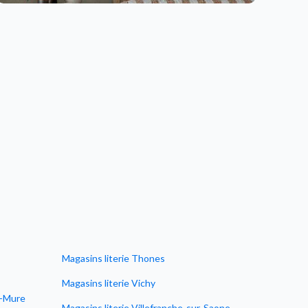
Magasins literie Thones
Magasins literie Vichy
e-Mure
Magasins literie Villefranche-sur-Saone