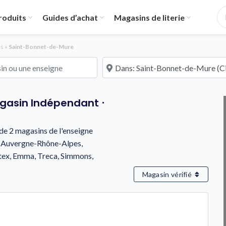
roduits
Guides d’achat
Magasins de literie
es
»
Saint-Bonnet-de-Mure
u une enseigne
À proximité de
agasin Indépendant ⋅
s de 2 magasins de l'enseigne
 Auvergne-Rhône-Alpes,
ltex, Emma, Treca, Simmons,
Magasin vérifié