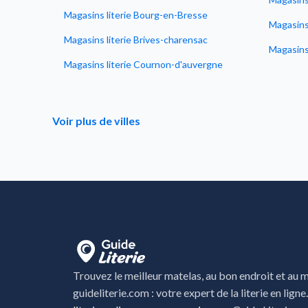
Magasins literie Bourg-en-Bresse
Magasins 
Magasins literie Brives-charensac
Magasins 
Magasins literie Cournon-d'auvergne
Voir plus de villes
Trouvez le meilleur matelas, au bon endroit et au me
guideliterie.com : votre expert de la literie en ligne