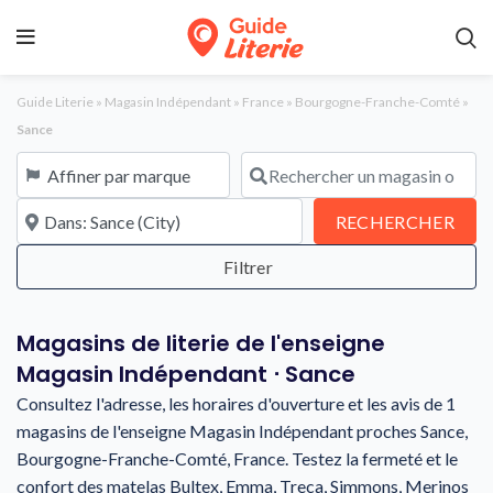
Guide Literie
»
Magasin Indépendant
»
France
»
Bourgogne-Franche-Comté
»
Sance
Affiner par marque
Rechercher un magasin ou une en
À proximité de
REC
RECHERCHER
Magasins de literie de l'enseigne
Magasin Indépendant ⋅ Sance
Consultez l'adresse, les horaires d'ouverture et les avis de 1
magasins de l'enseigne Magasin Indépendant proches Sance,
Bourgogne-Franche-Comté, France. Testez la fermeté et le
confort des matelas Bultex, Emma, Treca, Simmons, Merinos