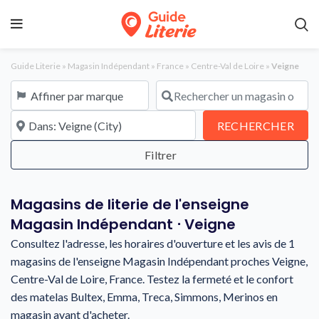
Guide Literie
»
Magasin Indépendant
»
France
»
Centre-Val de Loire
»
Veigne
Affiner par marque
Rechercher un magasin ou une en
À proximité de
REC
RECHERCHER
Magasins de literie de l'enseigne
Magasin Indépendant ⋅ Veigne
Consultez l'adresse, les horaires d'ouverture et les avis de 1
magasins de l'enseigne Magasin Indépendant proches Veigne,
Centre-Val de Loire, France. Testez la fermeté et le confort
des matelas Bultex, Emma, Treca, Simmons, Merinos en
magasin avant d'acheter.