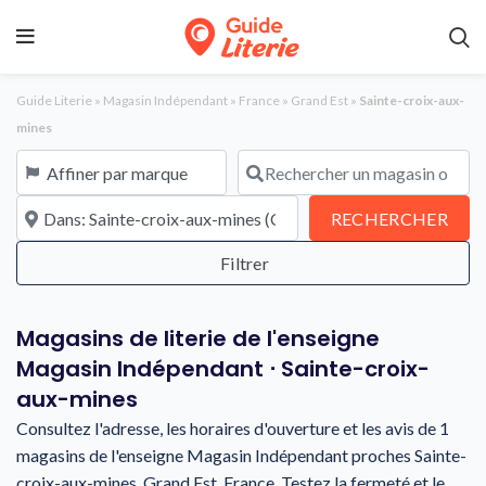
Guide Literie
»
Magasin Indépendant
»
France
»
Grand Est
»
Sainte-croix-aux-
mines
Affiner par marque
Rechercher un magasin ou une en
À proximité de
REC
RECHERCHER
Magasins de literie de l'enseigne
Magasin Indépendant ⋅ Sainte-croix-
aux-mines
Consultez l'adresse, les horaires d'ouverture et les avis de 1
magasins de l'enseigne Magasin Indépendant proches Sainte-
croix-aux-mines, Grand Est, France. Testez la fermeté et le