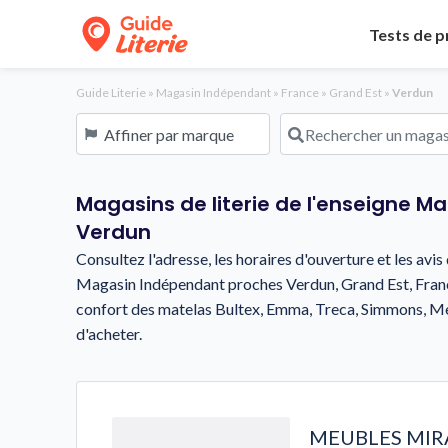
Tests de p
Guide Literie
»
Magasin Indépendant
»
France
»
Grand Est
»
Verdun
Affiner par marque
Rechercher un magasin o
Magasins de literie de l'enseigne M
Verdun
Consultez l'adresse, les horaires d'ouverture et les avi
Magasin Indépendant proches Verdun, Grand Est, France
confort des matelas Bultex, Emma, Treca, Simmons, M
d'acheter.
MEUBLES MI