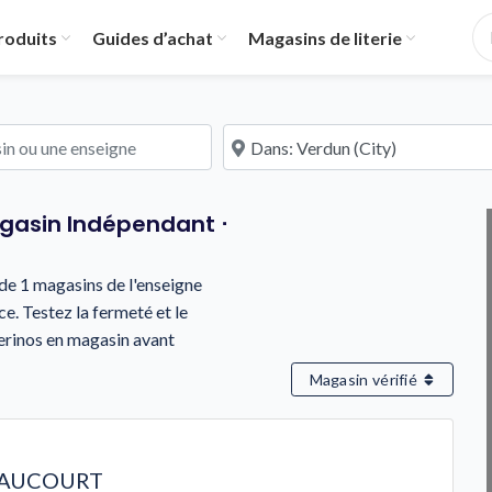
roduits
Guides d’achat
Magasins de literie
u une enseigne
À proximité de
agasin Indépendant ⋅
s de 1 magasins de l'enseigne
. Testez la fermeté et le
erinos en magasin avant
Magasin vérifié
RAUCOURT