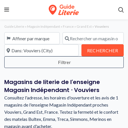
Guide Literie
»
Magasin Indépendant
»
France
»
Grand Est
»
Vouviers
Affiner par marque
Rechercher un magasin ou une en
À proximité de
REC
RECHERCHER
Magasins de literie de l'enseigne
Magasin Indépendant ⋅ Vouviers
Consultez l'adresse, les horaires d'ouverture et les avis de 1
magasins de l'enseigne Magasin Indépendant proches
Vouviers, Grand Est, France. Testez la fermeté et le confort
des matelas Bultex, Emma, Treca, Simmons, Merinos en
magasin avant d'acheter.