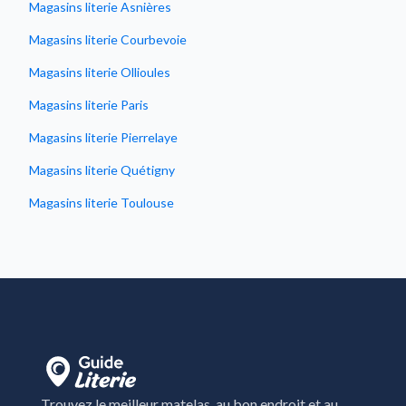
Magasins literie Asnières
Magasins literie Courbevoie
Magasins literie Ollioules
Magasins literie Paris
Magasins literie Pierrelaye
Magasins literie Quétigny
Magasins literie Toulouse
Trouvez le meilleur matelas, au bon endroit et au