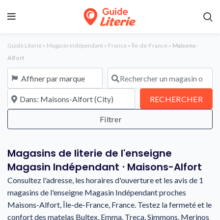
Guide Literie
»
Magasin Indépendant
»
France
»
Île-de-France
»
Maisons-
Alfort
Affiner par marque
Rechercher un magasin ou une en
À proximité de
REC
RECHERCHER
Magasins de literie de l'enseigne
Magasin Indépendant ⋅ Maisons-Alfort
Consultez l'adresse, les horaires d'ouverture et les avis de 1
magasins de l'enseigne Magasin Indépendant proches
Maisons-Alfort, Île-de-France, France. Testez la fermeté et le
confort des matelas Bultex, Emma, Treca, Simmons, Merinos