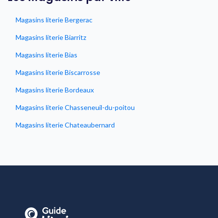
Magasins literie Bergerac
Magasins literie Biarritz
Magasins literie Bias
Magasins literie Biscarrosse
Magasins literie Bordeaux
Magasins literie Chasseneuil-du-poitou
Magasins literie Chateaubernard
Magasins literie Tulle
Magasins literie Vezac