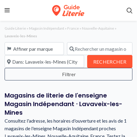
Guide Literie
»
Magasin Indépendant
»
France
»
Nouvelle-Aquitaine
»
Lavaveix-les-Mines
Affiner par marque
Rechercher un magasin ou une en
À proximité de
REC
RECHERCHER
Magasins de literie de l'enseigne
Magasin Indépendant ⋅ Lavaveix-les-
Mines
Consultez l'adresse, les horaires d'ouverture et les avis de 1
magasins de l'enseigne Magasin Indépendant proches
Lavaveix-les-Mines, Nouvelle-Aquitaine, France. Testez la