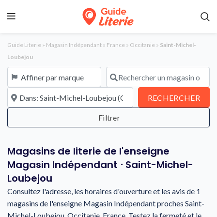
Guide Literie
»
Magasin Indépendant
»
France
»
Occitanie
»
Saint-Michel-
Loubejou
Affiner par marque
Rechercher un magasin ou une en
À proximité de
REC
RECHERCHER
Magasins de literie de l'enseigne
Magasin Indépendant ⋅ Saint-Michel-
Loubejou
Consultez l'adresse, les horaires d'ouverture et les avis de 1
magasins de l'enseigne Magasin Indépendant proches Saint-
Michel-Loubejou, Occitanie, France. Testez la fermeté et le