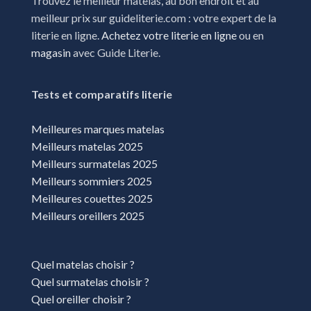
Trouvez le meilleur matelas, au bon endroit et au
meilleur prix sur guideliterie.com : votre expert de la
Magasins literie Portet-sur-Garonne
literie en ligne.
Achetez votre literie en ligne
ou en
Magasins literie Rodez
magasin
avec Guide Literie.
Magasins literie Saint-Alban
Tests et comparatifs literie
Magasins literie Saint-Chely-d'Apcher
Magasins literie Sète
Meilleures marques matelas
Meilleurs matelas 2025
Magasins literie Toulouse
Meilleurs surmatelas 2025
Meilleurs sommiers 2025
Meilleures couettes 2025
Meilleurs oreillers 2025
Quel matelas choisir ?
Quel surmatelas choisir ?
Quel oreiller choisir ?