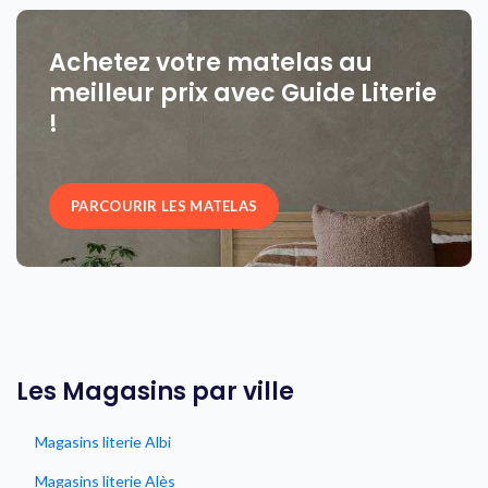
Achetez votre matelas au
meilleur prix avec Guide Literie
!
PARCOURIR LES MATELAS
Les Magasins par ville
Magasins literie Albi
Magasins literie Alès