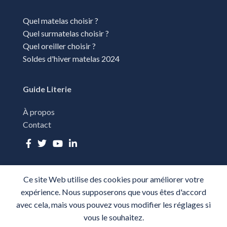
Quel matelas choisir ?
Quel surmatelas choisir ?
Quel oreiller choisir ?
Soldes d'hiver matelas 2024
Guide Literie
À propos
Contact
Ce site Web utilise des cookies pour améliorer votre
TOUS DROITS RÉSÉRVÉS - GUIDE LITERIE 2025-
PLAN DU SITE
-
expérience. Nous supposerons que vous êtes d'accord
MENTIONS LÉGALES
-
CGU
-
POLITIQUE DE CONFIDENTIALITÉ
avec cela, mais vous pouvez vous modifier les réglages si
vous le souhaitez.