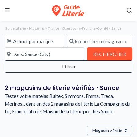
Guide Literie
»
Magasins
»
France
»
Bourgogne-Franche-Comté
»
Sance
Affiner par marque
Rechercher un magasin ou une en
À proximité de
REC
RECHERCHER
2 magasins de literie vérifiés ⋅ Sance
Testez votre matelas Bultex, Simmons, Emma, Treca,
Merinos... dans un des 2 magasins de literie La Compagnie du
Lit, France Literie, Maison de la literie proches Sance.
Magasin vérifié