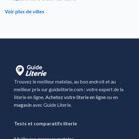
Magasins literie Champagnole
Voir plus de villes
Magasins literie Choisey
Magasins literie Cosne-Cours-sur-Loire
Magasins literie Creches-sur-saone
Magasins literie Dole
Magasins literie Gray
Magasins literie Lons-le-saunier
Trouvez le meilleur matelas, au bon endroit et au
Magasins literie Lure
meilleur prix sur guideliterie.com : votre expert de la
literie en ligne.
Achetez votre literie en ligne
ou en
Magasins literie Marsannay-la-Côte
magasin
avec Guide Literie.
Magasins literie Montbeliard
Magasins literie Montceau-les-Mines
Tests et comparatifs literie
Magasins literie Pontarlier
Meilleures marques matelas