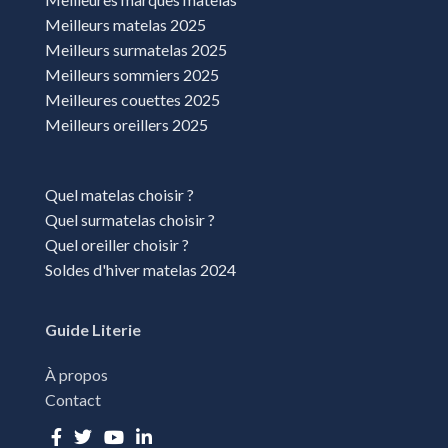
Magasins literie Quetigny
Meilleurs matelas 2025
Meilleurs surmatelas 2025
Magasins literie Saint-claude
Meilleurs sommiers 2025
Magasins literie Sance
Meilleures couettes 2025
Meilleurs oreillers 2025
Magasins literie Sens
Magasins literie Torcy
Quel matelas choisir ?
Magasins literie Varennes-Vauzelles
Quel surmatelas choisir ?
Magasins literie Vesoul
Quel oreiller choisir ?
Soldes d'hiver matelas 2024
Guide Literie
À propos
Contact