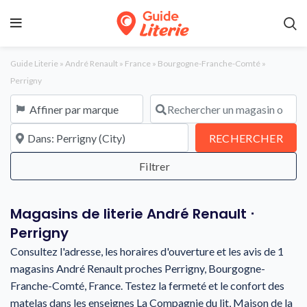
Guide Literie
»
André Renault
»
France
»
Bourgogne-Franche-Comté
»
Perrigny
Affiner par marque
Rechercher un magasin ou une en
À proximité de
REC
RECHERCHER
Magasins de literie André Renault ⋅
Perrigny
Consultez l'adresse, les horaires d'ouverture et les avis de 1
magasins André Renault proches Perrigny, Bourgogne-
Franche-Comté, France. Testez la fermeté et le confort des
matelas dans les enseignes La Compagnie du lit, Maison de la