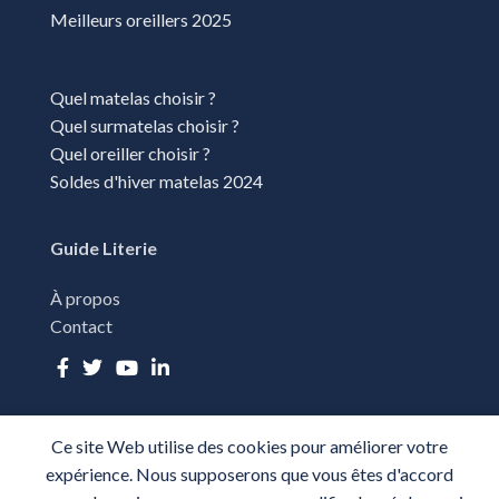
Meilleurs oreillers 2025
Quel matelas choisir ?
Quel surmatelas choisir ?
Quel oreiller choisir ?
Soldes d'hiver matelas 2024
Guide Literie
À propos
Contact
Ce site Web utilise des cookies pour améliorer votre
TOUS DROITS RÉSÉRVÉS - GUIDE LITERIE 2025-
PLAN DU SITE
-
expérience. Nous supposerons que vous êtes d'accord
MENTIONS LÉGALES
-
CGU
-
POLITIQUE DE CONFIDENTIALITÉ