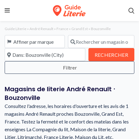
Guide Literie
»
André Renault
»
France
»
Grand Est
»
Bouzonville
Affiner par marque
Rechercher un magasin ou une en
À proximité de
REC
RECHERCHER
Magasins de literie André Renault ⋅
Bouzonville
Consultez l'adresse, les horaires d'ouverture et les avis de 1
magasins André Renault proches Bouzonville, Grand Est,
France. Testez la fermeté et le confort des matelas dans les
enseignes La Compagnie du lit, Maison de la literie, Grand
Litier, Litrimarché, France Literie, Maison du Lit, etc.