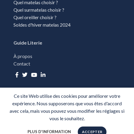
Quel matelas choisir ?
Quel surmatelas choisir ?
Quel oreiller choisir ?
Soldes d'hiver matelas 2024
Guide Literie
À propos
Contact
Ce site Web utilise des cookies pour améliorer votre
TOUS DROITS RÉSÉRVÉS - GUIDE LITERIE 2025-
PLAN DU SITE
-
expérience. Nous supposerons que vous êtes d'accord
MENTIONS LÉGALES
-
CGU
-
POLITIQUE DE CONFIDENTIALITÉ
avec cela, mais vous pouvez vous modifier les réglages si
vous le souhaitez.
PLUS D'INFORMATION
ACCEPTER