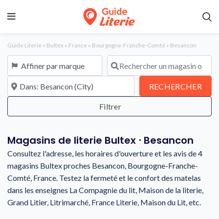
Guide Literie
»
Bultex
»
France
»
Bourgogne-Franche-Comté
»
Besancon
Affiner par marque
Rechercher un magasin ou une en
À proximité de
REC
RECHERCHER
Magasins de literie Bultex ⋅ Besancon
Consultez l'adresse, les horaires d'ouverture et les avis de 4
magasins Bultex proches Besancon, Bourgogne-Franche-
Comté, France. Testez la fermeté et le confort des matelas
dans les enseignes La Compagnie du lit, Maison de la literie,
Grand Litier, Litrimarché, France Literie, Maison du Lit, etc.