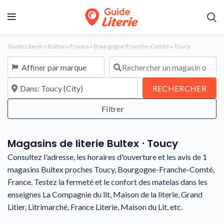
Guide Literie
»
Bultex
»
France
»
Bourgogne-Franche-Comté
»
Toucy
Affiner par marque
Rechercher un magasin ou une en
À proximité de
REC
RECHERCHER
Magasins de literie Bultex ⋅ Toucy
Consultez l'adresse, les horaires d'ouverture et les avis de 1
magasins Bultex proches Toucy, Bourgogne-Franche-Comté,
France. Testez la fermeté et le confort des matelas dans les
enseignes La Compagnie du lit, Maison de la literie, Grand
Litier, Litrimarché, France Literie, Maison du Lit, etc.