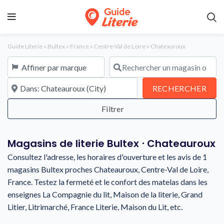
Guide Literie
»
Bultex
»
France
»
Centre-Val de Loire
»
Chateauroux
Affiner par marque
Rechercher un magasin ou une en
À proximité de
REC
RECHERCHER
Magasins de literie Bultex ⋅ Chateauroux
Consultez l'adresse, les horaires d'ouverture et les avis de 1
magasins Bultex proches Chateauroux, Centre-Val de Loire,
France. Testez la fermeté et le confort des matelas dans les
enseignes La Compagnie du lit, Maison de la literie, Grand
Litier, Litrimarché, France Literie, Maison du Lit, etc.