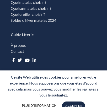
Quel matelas choisir ?
Quel surmatelas choisir ?
Quel oreiller choisir ?
Soldes d'hiver matelas 2024
Guide Literie
À propos
Contact
Ce site Web utilise des cookies pour améliorer votre
TOUS DROITS RÉSÉRVÉS - GUIDE LITERIE 2025-
PLAN DU SITE
-
expérience. Nous supposerons que vous êtes d'accord
MENTIONS LÉGALES
-
CGU
-
POLITIQUE DE CONFIDENTIALITÉ
avec cela, mais vous pouvez vous modifier les réglages si
vous le souhaitez.
PLUS D'INFORMATION
ACCEPTER