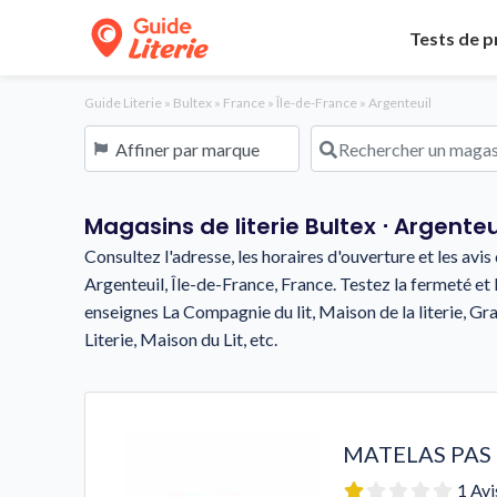
Tests de p
Guide Literie
»
Bultex
»
France
»
Île-de-France
»
Argenteuil
Affiner par marque
Rechercher un magasin o
Magasins de literie Bultex ⋅ Argenteu
Consultez l'adresse, les horaires d'ouverture et les av
Argenteuil, Île-de-France, France. Testez la fermeté et 
enseignes La Compagnie du lit, Maison de la literie, Gra
Literie, Maison du Lit, etc.
1 Avi