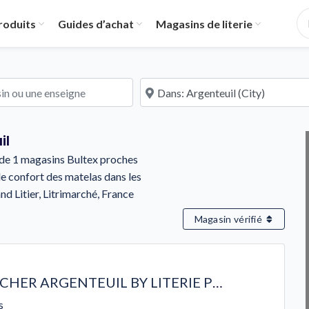
roduits
Guides d’achat
Magasins de literie
u une enseigne
À proximité de
il
is de 1 magasins Bultex proches
le confort des matelas dans les
nd Litier, Litrimarché, France
Magasin vérifié
MATELAS PAS CHER ARGENTEUIL BY LITERIE PRIVÉE
s