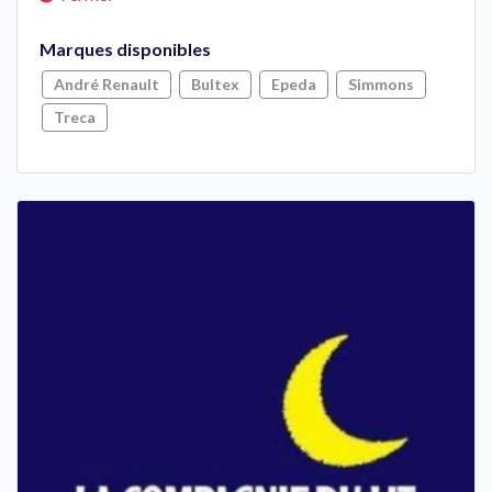
Marques disponibles
André Renault
Bultex
Epeda
Simmons
Treca