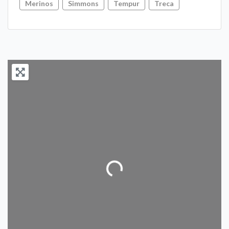
Merinos
Simmons
Tempur
Treca
Loading...