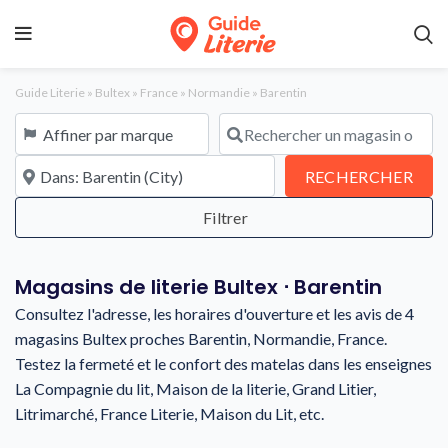
Guide Literie
»
Bultex
»
France
»
Normandie
»
Barentin
Affiner par marque
Rechercher un magasin ou une en
À proximité de
REC
RECHERCHER
Magasins de literie Bultex ⋅ Barentin
Consultez l'adresse, les horaires d'ouverture et les avis de 4
magasins Bultex proches Barentin, Normandie, France.
Testez la fermeté et le confort des matelas dans les enseignes
La Compagnie du lit, Maison de la literie, Grand Litier,
Litrimarché, France Literie, Maison du Lit, etc.