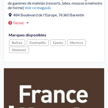
de gammes de matelas (ressorts, latex, mousse à mémoire
de forme)
Voir ce magasin
484 Boulevard de l'Europe
,
76360
Barentin
Fermé
:
Marques disponibles
Bultex
Dunlopillo
Epeda
Merinos
Simmons