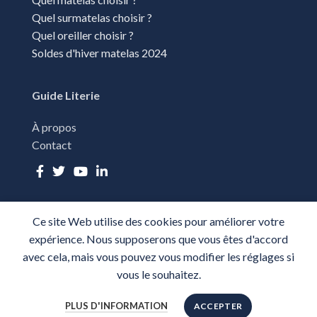
Quel surmatelas choisir ?
Quel oreiller choisir ?
Soldes d'hiver matelas 2024
Guide Literie
À propos
Contact
Ce site Web utilise des cookies pour améliorer votre
TOUS DROITS RÉSÉRVÉS - GUIDE LITERIE 2025-
PLAN DU SITE
-
expérience. Nous supposerons que vous êtes d'accord
MENTIONS LÉGALES
-
CGU
-
POLITIQUE DE CONFIDENTIALITÉ
avec cela, mais vous pouvez vous modifier les réglages si
vous le souhaitez.
PLUS D'INFORMATION
ACCEPTER