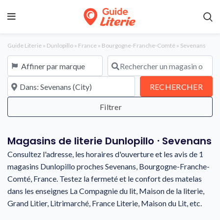
Guide Literie
»
Dunlopillo
»
France
»
Bourgogne-Franche-Comté
»
Sevenans
Affiner par marque
Rechercher un magasin ou une en
À proximité de
REC
RECHERCHER
Magasins de literie Dunlopillo ⋅ Sevenans
Consultez l'adresse, les horaires d'ouverture et les avis de 1
magasins Dunlopillo proches Sevenans, Bourgogne-Franche-
Comté, France. Testez la fermeté et le confort des matelas
dans les enseignes La Compagnie du lit, Maison de la literie,
Grand Litier, Litrimarché, France Literie, Maison du Lit, etc.