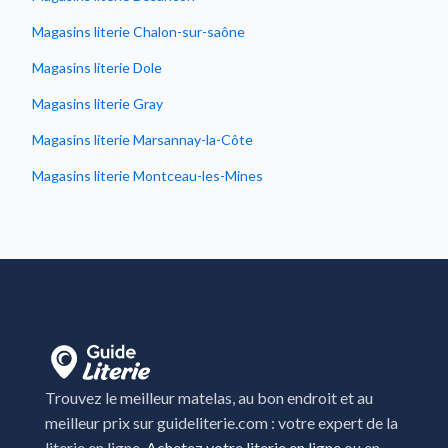
Magasins literie Chalon-sur-saône
Magasins literie Dole
Magasins literie Gray
Magasins literie Marsannay-la-Côte
Magasins literie Montceau-les-Mines
Magasins literie Pontarlier
Magasins literie Quetigny
Magasins literie Varennes-Vauzelles
Magasins literie Vesoul
Trouvez le meilleur matelas, au bon endroit et au
meilleur prix sur guideliterie.com : votre expert de la
literie en ligne.
Achetez votre literie en ligne
ou en