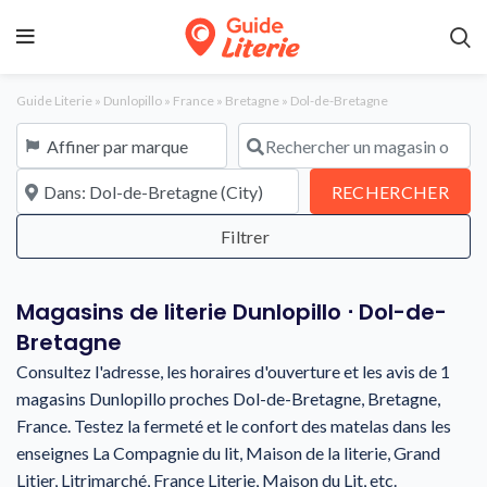
Guide Literie
»
Dunlopillo
»
France
»
Bretagne
»
Dol-de-Bretagne
Affiner par marque
Rechercher un magasin ou une en
À proximité de
REC
RECHERCHER
Magasins de literie Dunlopillo ⋅ Dol-de-
Bretagne
Consultez l'adresse, les horaires d'ouverture et les avis de 1
magasins Dunlopillo proches Dol-de-Bretagne, Bretagne,
France. Testez la fermeté et le confort des matelas dans les
enseignes La Compagnie du lit, Maison de la literie, Grand
Litier, Litrimarché, France Literie, Maison du Lit, etc.