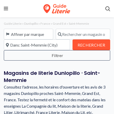
Guide Literie
»
Dunlopillo
»
France
»
Grand Est
»
Saint-Memmie
Affiner par marque
Rechercher un magasin ou une en
À proximité de
REC
RECHERCHER
Magasins de literie Dunlopillo ⋅ Saint-
Memmie
Consultez l'adresse, les horaires d'ouverture et les avis de 3
magasins Dunlopillo proches Saint-Memmie, Grand Est,
France. Testez la fermeté et le confort des matelas dans les
enseignes La Compagnie du lit, Maison de la literie, Grand
Litier, Litrimarché, France Literie, Maison du Lit, etc.