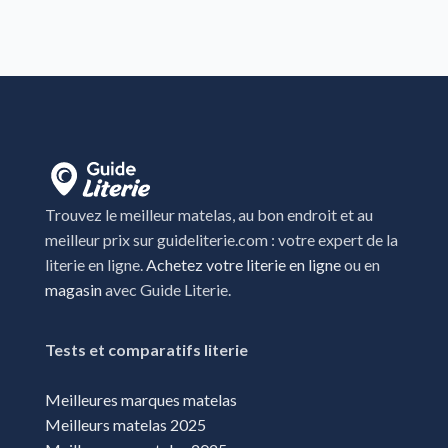
Magasins literie Schweighouse-sur-moder
Magasins literie Thaon-les-Vosges
Magasins literie Thionville
Magasins literie Vandœuvre-lès-Nancy
Magasins literie Wittenheim
Trouvez le meilleur matelas, au bon endroit et au
meilleur prix sur guideliterie.com : votre expert de la
literie en ligne.
Achetez votre literie en ligne
ou en
magasin
avec Guide Literie.
Tests et comparatifs literie
Meilleures marques matelas
Meilleurs matelas 2025