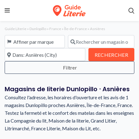
Guide Literie
»
Dunlopillo
»
France
»
Île-de-France
»
Asnières
Affiner par marque
Rechercher un magasin ou une en
À proximité de
REC
RECHERCHER
Magasins de literie Dunlopillo ⋅ Asnières
Consultez l'adresse, les horaires d'ouverture et les avis de 1
magasins Dunlopillo proches Asnières, Île-de-France, France.
Testez la fermeté et le confort des matelas dans les enseignes
La Compagnie du lit, Maison de la literie, Grand Litier,
Litrimarché, France Literie, Maison du Lit, etc.