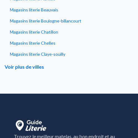
Magasins literie Beauvais
Magasins literie Boulogne-billancourt
Magasins literie Chatillon
Magasins literie Chelles
Magasins literie Claye-souilly
Magasins literie Coignieres
Voir plus de villes
Magasins literie Coulommiers
Magasins literie Créteil
Magasins literie Fleury-Mérogis
Magasins literie Fresnes
Magasins literie Le chesnay
Magasins literie Les Clayes-sous-Bois
Trouvez le meilleur matelas, au bon endroit et au