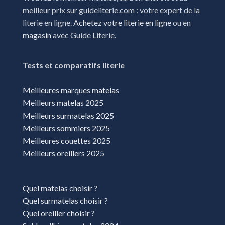
Magasins literie Malakoff
meilleur prix sur guideliterie.com : votre expert de la
literie en ligne.
Achetez votre literie en ligne
ou en
Magasins literie Orgeval
magasin
avec Guide Literie.
Magasins literie Paris
Magasins literie Puget-Sur-Argens
Tests et comparatifs literie
Magasins literie Quétigny
Meilleures marques matelas
Magasins literie Rosny-Sous-Bois
Meilleurs matelas 2025
Meilleurs surmatelas 2025
Magasins literie Sainte-Geneviève-des-Bois
Meilleurs sommiers 2025
Magasins literie Toulouse
Meilleures couettes 2025
Meilleurs oreillers 2025
Magasins literie Vélizy-Villacoublay
Quel matelas choisir ?
Quel surmatelas choisir ?
Quel oreiller choisir ?