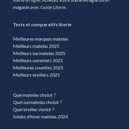
Magasins literie Pamiers
magasin
avec Guide Literie.
Magasins literie Perpignan
Tests et comparatifs literie
Magasins literie Portet-sur-Garonne
Magasins literie Puygouzon
Meilleures marques matelas
Meilleurs matelas 2025
Magasins literie Sète
Meilleurs surmatelas 2025
Magasins literie Toulouse
Meilleurs sommiers 2025
Meilleures couettes 2025
Meilleurs oreillers 2025
Quel matelas choisir ?
Quel surmatelas choisir ?
Quel oreiller choisir ?
Soldes d'hiver matelas 2024