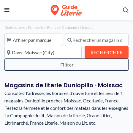
Guide Literie
»
Dunlopillo
»
France
»
Occitanie
»
Moissac
Affiner par marque
Rechercher un magasin ou une en
À proximité de
REC
RECHERCHER
Magasins de literie Dunlopillo ⋅ Moissac
Consultez l'adresse, les horaires d'ouverture et les avis de 1
magasins Dunlopillo proches Moissac, Occitanie, France.
Testez la fermeté et le confort des matelas dans les enseignes
La Compagnie du lit, Maison de la literie, Grand Litier,
Litrimarché, France Literie, Maison du Lit, etc.