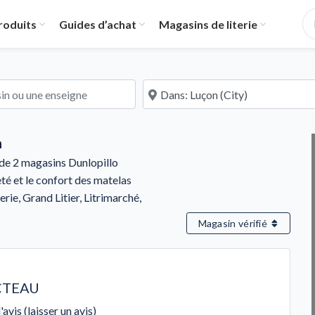
roduits
Guides d’achat
Magasins de literie
u une enseigne
À proximité de
n
s de 2 magasins Dunlopillo
eté et le confort des matelas
rie, Grand Litier, Litrimarché,
Magasin vérifié
CTEAU
'avis (laisser un avis)