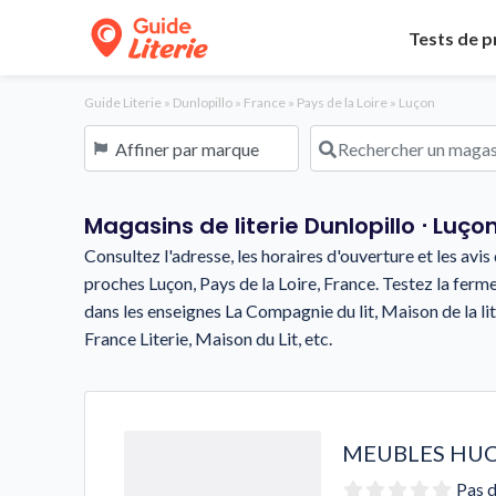
Tests de p
Guide Literie
»
Dunlopillo
»
France
»
Pays de la Loire
»
Luçon
Affiner par marque
Rechercher un magasin o
Magasins de literie Dunlopillo ⋅ Luço
Consultez l'adresse, les horaires d'ouverture et les avi
proches Luçon, Pays de la Loire, France. Testez la ferm
dans les enseignes La Compagnie du lit, Maison de la lite
France Literie, Maison du Lit, etc.
MEUBLES HU
Pas d