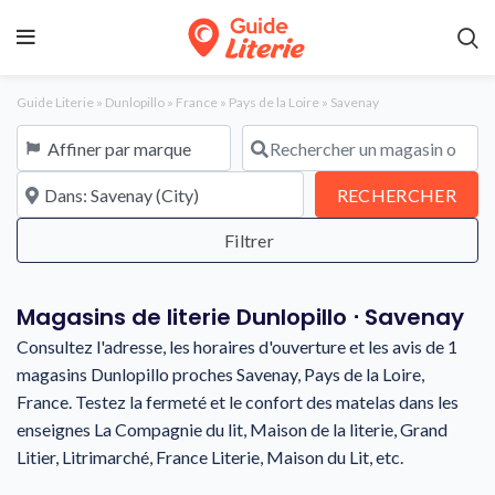
Guide Literie
»
Dunlopillo
»
France
»
Pays de la Loire
»
Savenay
Affiner par marque
Rechercher un magasin ou une en
À proximité de
REC
RECHERCHER
Magasins de literie Dunlopillo ⋅ Savenay
Consultez l'adresse, les horaires d'ouverture et les avis de 1
magasins Dunlopillo proches Savenay, Pays de la Loire,
France. Testez la fermeté et le confort des matelas dans les
enseignes La Compagnie du lit, Maison de la literie, Grand
Litier, Litrimarché, France Literie, Maison du Lit, etc.