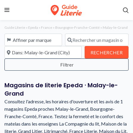
Guide Literie
»
Epeda
»
France
»
Bourgogne-Franche-Comté
»
Malay-le-Grand
Affiner par marque
Rechercher un magasin ou une en
À proximité de
REC
RECHERCHER
Magasins de literie Epeda ⋅ Malay-le-
Grand
Consultez l'adresse, les horaires d'ouverture et les avis de 1
magasins Epeda proches Malay-le-Grand, Bourgogne-
Franche-Comté, France. Testez la fermeté et le confort des
matelas dans les enseignes La Compagnie du lit, Maison de la
literie, Grand Litier, Litrimarché, France Literie, Maison du Lit,