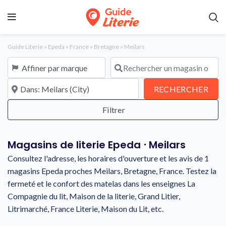
Guide Literie
»
Epeda
»
France
»
Bretagne
»
Meilars
Affiner par marque
Rechercher un magasin ou une en
À proximité de
REC
RECHERCHER
Magasins de literie Epeda ⋅ Meilars
Consultez l'adresse, les horaires d'ouverture et les avis de 1
magasins Epeda proches Meilars, Bretagne, France. Testez la
fermeté et le confort des matelas dans les enseignes La
Compagnie du lit, Maison de la literie, Grand Litier,
Litrimarché, France Literie, Maison du Lit, etc.