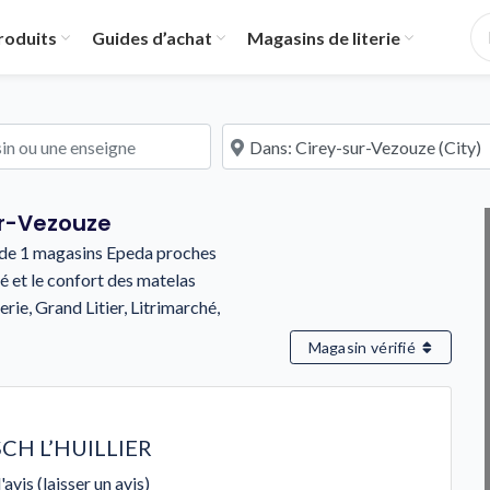
roduits
Guides d’achat
Magasins de literie
u une enseigne
À proximité de
ur-Vezouze
is de 1 magasins Epeda proches
é et le confort des matelas
rie, Grand Litier, Litrimarché,
Magasin vérifié
CH L’HUILLIER
'avis (laisser un avis)