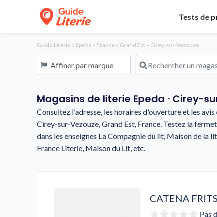
Tests de p
Guide Literie
»
Epeda
»
France
»
Grand Est
»
Cirey-sur-Vezouze
Affiner par marque
Rechercher un magasin o
Magasins de literie Epeda ⋅ Cirey-s
Consultez l'adresse, les horaires d'ouverture et les av
Cirey-sur-Vezouze, Grand Est, France. Testez la fermet
dans les enseignes La Compagnie du lit, Maison de la lite
France Literie, Maison du Lit, etc.
CATENA FRITS
Pas d