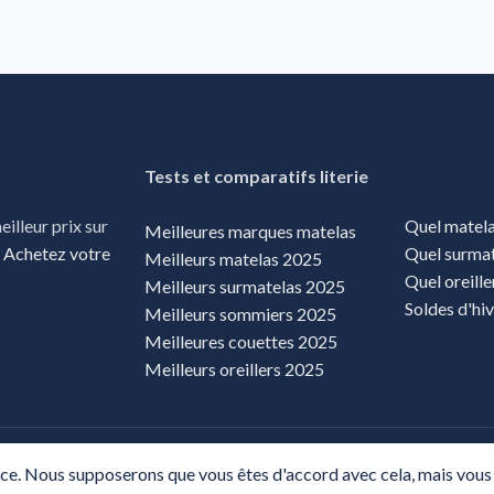
Tests et comparatifs literie
Quel matela
illeur prix sur
Meilleures marques matelas
Quel surmat
.
Achetez votre
Meilleurs matelas 2025
Quel oreille
Meilleurs surmatelas 2025
Soldes d'hi
Meilleurs sommiers 2025
Meilleures couettes 2025
Meilleurs oreillers 2025
- GUIDE LITERIE 2025-
PLAN DU SITE
-
MENTIONS LÉGALES
-
CGU
-
POLITIQU
nce. Nous supposerons que vous êtes d'accord avec cela, mais vou