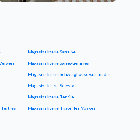
e
Magasins literie Sarralbe
Magasins l
-Vergers
Magasins literie Sarreguemines
Magasins 
Magasins literie Schweighouse-sur-moder
Magasins 
Magasins literie Selestat
Magasins 
Magasins literie Terville
Magasins 
x-Tertres
Magasins literie Thaon-les-Vosges