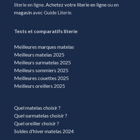
literie en ligne.
Achetez votre literie en ligne
ou en
Magasins literie Libourne
magasin
avec Guide Literie.
Magasins literie Limoges
Magasins literie Lons
Tests et comparatifs literie
Magasins literie Malemort
Meilleures marques matelas
Magasins literie Medis
Meilleurs matelas 2025
Meilleurs surmatelas 2025
Magasins literie Mees
Meilleurs sommiers 2025
Magasins literie Mérignac
Meilleures couettes 2025
Meilleurs oreillers 2025
Magasins literie Mont-de-Marsan
Magasins literie Niort
Quel matelas choisir ?
Magasins literie Oloron-Sainte-Marie
Quel surmatelas choisir ?
Magasins literie Puilboreau
Quel oreiller choisir ?
Magasins literie Rochefort
Soldes d'hiver matelas 2024