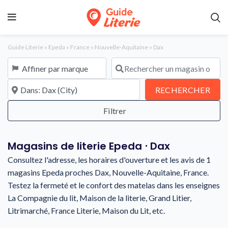
Guide Literie
»
Epeda
»
France
»
Nouvelle-Aquitaine
»
Dax
Affiner par marque
Rechercher un magasin ou une en
À proximité de
REC
RECHERCHER
Magasins de literie Epeda ⋅ Dax
Consultez l'adresse, les horaires d'ouverture et les avis de 1
magasins Epeda proches Dax, Nouvelle-Aquitaine, France.
Testez la fermeté et le confort des matelas dans les enseignes
La Compagnie du lit, Maison de la literie, Grand Litier,
Litrimarché, France Literie, Maison du Lit, etc.