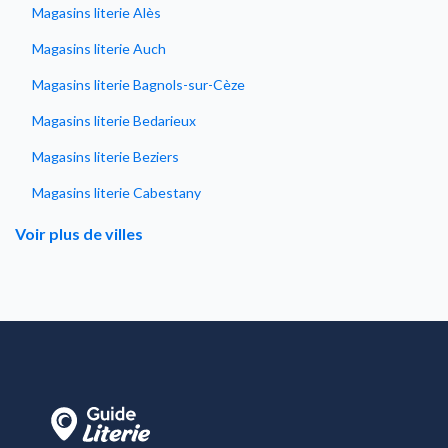
Magasins literie Alès
Magasins literie Auch
Magasins literie Bagnols-sur-Cèze
Magasins literie Bedarieux
Magasins literie Beziers
Magasins literie Cabestany
Magasins literie Cahors
Voir plus de villes
Magasins literie Carcassonne
Magasins literie Castelsarrasin
Magasins literie Castres
Magasins literie Clermont-l'Herault
Magasins literie Frontignan
Magasins literie Ibos