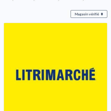
Magasin vérifié