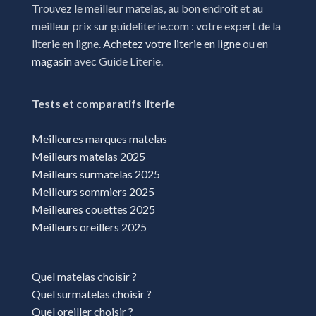
Trouvez le meilleur matelas, au bon endroit et au
Magasins literie Landorthe
meilleur prix sur guideliterie.com : votre expert de la
literie en ligne.
Achetez votre literie en ligne
ou en
Magasins literie Lattes
magasin
avec Guide Literie.
Magasins literie Lunel
Magasins literie Millau
Tests et comparatifs literie
Magasins literie Montauban
Meilleures marques matelas
Magasins literie Narbonne
Meilleurs matelas 2025
Meilleurs surmatelas 2025
Magasins literie Nimes
Meilleurs sommiers 2025
Magasins literie Onet-le-Château
Meilleures couettes 2025
Meilleurs oreillers 2025
Magasins literie Pamiers
Magasins literie Perpignan
Quel matelas choisir ?
Magasins literie Plaisance-du-Touch
Quel surmatelas choisir ?
Magasins literie Portet-sur-Garonne
Quel oreiller choisir ?