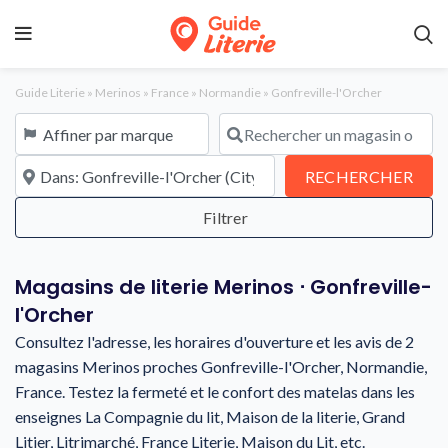
Guide Literie
»
Merinos
»
France
»
Normandie
»
Gonfreville-l'Orcher
Affiner par marque
Rechercher un magasin ou une en
À proximité de
REC
RECHERCHER
Magasins de literie Merinos ⋅ Gonfreville-
l'Orcher
Consultez l'adresse, les horaires d'ouverture et les avis de 2
magasins Merinos proches Gonfreville-l'Orcher, Normandie,
France. Testez la fermeté et le confort des matelas dans les
enseignes La Compagnie du lit, Maison de la literie, Grand
Litier, Litrimarché, France Literie, Maison du Lit, etc.