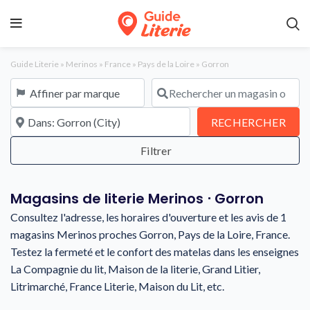
Guide Literie
»
Merinos
»
France
»
Pays de la Loire
»
Gorron
Affiner par marque
Rechercher un magasin ou une en
À proximité de
REC
RECHERCHER
Magasins de literie Merinos ⋅ Gorron
Consultez l'adresse, les horaires d'ouverture et les avis de 1
magasins Merinos proches Gorron, Pays de la Loire, France.
Testez la fermeté et le confort des matelas dans les enseignes
La Compagnie du lit, Maison de la literie, Grand Litier,
Litrimarché, France Literie, Maison du Lit, etc.