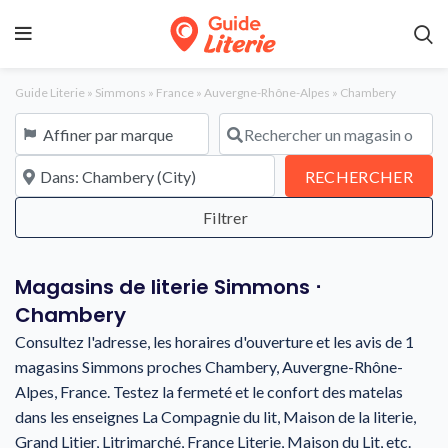
Guide Literie
»
Simmons
»
France
»
Auvergne-Rhône-Alpes
»
Chambery
Affiner par marque
Rechercher un magasin ou une en
À proximité de
REC
RECHERCHER
Magasins de literie Simmons ⋅
Chambery
Consultez l'adresse, les horaires d'ouverture et les avis de 1
magasins Simmons proches Chambery, Auvergne-Rhône-
Alpes, France. Testez la fermeté et le confort des matelas
dans les enseignes La Compagnie du lit, Maison de la literie,
Grand Litier, Litrimarché, France Literie, Maison du Lit, etc.