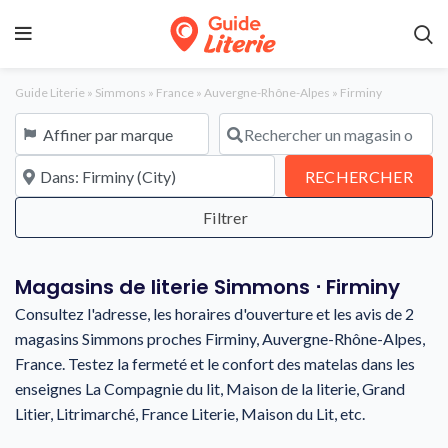
Guide Literie
»
Simmons
»
France
»
Auvergne-Rhône-Alpes
»
Firminy
Affiner par marque
Rechercher un magasin ou une en
À proximité de
REC
RECHERCHER
Magasins de literie Simmons ⋅ Firminy
Consultez l'adresse, les horaires d'ouverture et les avis de 2
magasins Simmons proches Firminy, Auvergne-Rhône-Alpes,
France. Testez la fermeté et le confort des matelas dans les
enseignes La Compagnie du lit, Maison de la literie, Grand
Litier, Litrimarché, France Literie, Maison du Lit, etc.