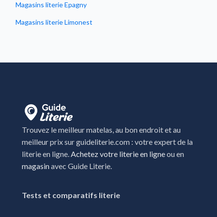
Magasins literie Epagny
Magasins literie Limonest
Magasins literie Montbrison
Magasins literie Parigny
Magasins literie Saint-Egrève
Magasins literie Saint-Étienne
Magasins literie Saint-genis-pouilly
Magasins literie Saint-Priest
Trouvez le meilleur matelas, au bon endroit et au
meilleur prix sur guideliterie.com : votre expert de la
Magasins literie Sallanches
literie en ligne.
Achetez votre literie en ligne
ou en
Magasins literie Ville-la-Grand
magasin
avec Guide Literie.
Tests et comparatifs literie