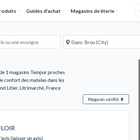
roduits
Guides d’achat
Magasins de literie
u une enseigne
À proximité de
is de 1 magasins Tempur proches
 le confort des matelas dans les
nd Litier, Litrimarché, France
Magasin vérifié
LOIR
'avis (laisser un avis)