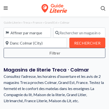
Guide Literie
»
Treca
»
France
»
Grand Est
»
Colmar
Affiner par marque
Rechercher un magasin ou une en
À proximité de
REC
RECHERCHER
Magasins de literie Treca ⋅ Colmar
Consultez l'adresse, les horaires d'ouverture et les avis de 2
magasins Treca proches Colmar, Grand Est, France. Testez la
fermeté et le confort des matelas dans les enseignes La
Compagnie du lit, Maison de la literie, Grand Litier,
Litrimarché, France Literie, Maison du Lit, etc.