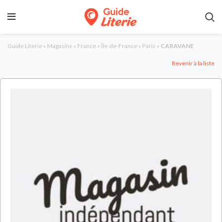
Guide Literie
»
Magasins
»
France
»
Île-de-France
»
Paris
»
CARAVANE
Revenir à la liste