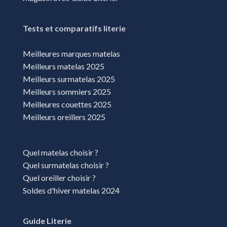
Garges-les-gonesse
Herblay
Tests et comparatifs literie
Le chesnay
Meilleures marques matelas
Les Clayes-sous-Bois
Meilleurs matelas 2025
Meilleurs surmatelas 2025
Malakoff
Meilleurs sommiers 2025
Melun
Meilleures couettes 2025
Meilleurs oreillers 2025
Montévrain
Montigny-Lès-Cormeilles
Quel matelas choisir ?
Orgeval
Quel surmatelas choisir ?
Osny
Quel oreiller choisir ?
Paris
Soldes d'hiver matelas 2024
Pierrelaye
Guide Literie
Pontault-Combault