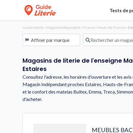
Tests de p
Guide Literie
»
Magasin Indépendant
»
France
»
Hauts-de-France
»
Est
Affiner par marque
Rechercher un magasin o
Magasins de literie de l'enseigne M
Estaires
Consultez l'adresse, les horaires d'ouverture et les avi
Magasin Indépendant proches Estaires, Hauts-de-Franc
et le confort des matelas Bultex, Emma, Treca, Simmo
d'acheter.
MEUBLES BA