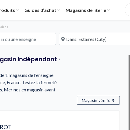
roduits
Guides d’achat
Magasins de literie
aires
u une enseigne
À proximité de
agasin Indépendant ⋅
s de 1 magasins de l'enseigne
e, France. Testez la fermeté
ns, Merinos en magasin avant
Magasin vérifié
CROT