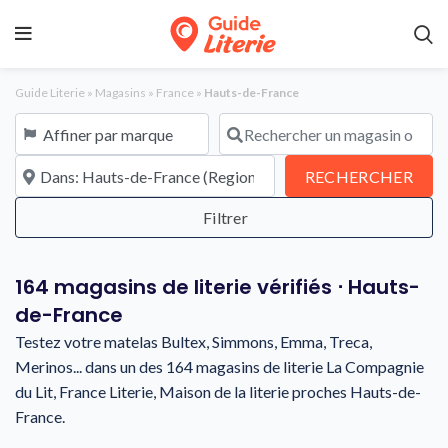
Guide Literie
»
Magasins
»
France
»
Hauts-de-France
Affiner par marque
Rechercher un magasin ou une en
À proximité de
REC
RECHERCHER
164 magasins de literie vérifiés ⋅ Hauts-
de-France
Testez votre matelas Bultex, Simmons, Emma, Treca,
Merinos... dans un des 164 magasins de literie La Compagnie
du Lit, France Literie, Maison de la literie proches Hauts-de-
France.