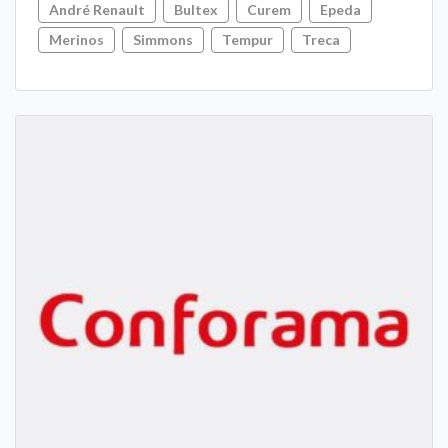
André Renault
Bultex
Curem
Epeda
Merinos
Simmons
Tempur
Treca