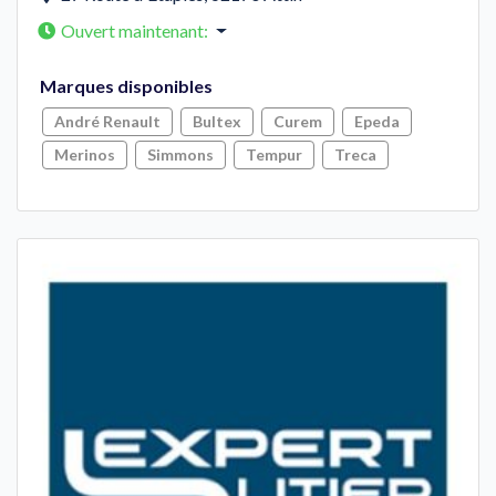
Ouvert maintenant
:
Marques disponibles
André Renault
Bultex
Curem
Epeda
Merinos
Simmons
Tempur
Treca