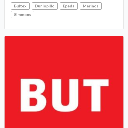
Bultex
Dunlopillo
Epeda
Merinos
Simmons