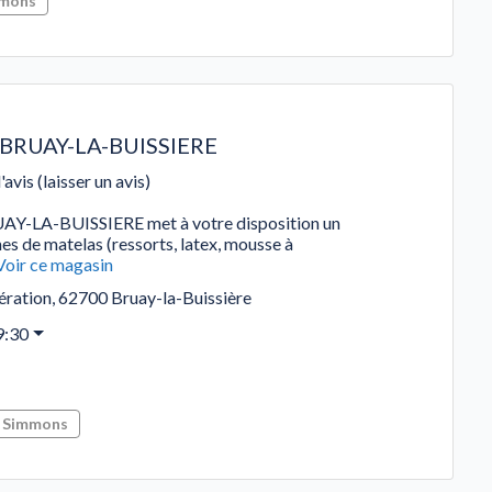
mons
RUAY-LA-BUISSIERE
'avis (laisser un avis)
A-BUISSIERE met à votre disposition un
s de matelas (ressorts, latex, mousse à
Voir ce magasin
ération
,
62700
Bruay-la-Buissière
9:30
Simmons