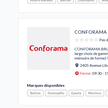
André Renault
Bultex
Dunlopillo
Sim
CONFORAMA B
Pas d
CONFORAMA BRUAY-L
large choix de gamme
mémoire de forme)
2405 Avenue Lib
Fermé
:
09:30 - 1
Marques disponibles
Bultex
Dunlopillo
Epeda
Merinos