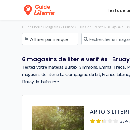
Tests de p
Guide Literie
»
Magasins
»
France
»
Hauts-de-France
»
Bruay-la-buiss
Affiner par marque
Rechercher un magasin o
6 magasins de literie vérifiés ⋅ Brua
Testez votre matelas Bultex, Simmons, Emma, Treca, Me
magasins de literie La Compagnie du Lit, France Literie,
Bruay-la-buissiere.
ARTOIS LITERI
3 Avi