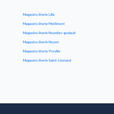
Magasins literie Lille
Magasins 
Magasins literie Merlimont
Magasins 
Magasins literie Noyelles-godault
Magasins l
Magasins literie Noyon
Magasins 
Magasins literie Proville
Magasins l
Magasins literie Saint-Léonard
Magasins 