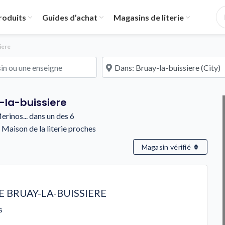
roduits
Guides d’achat
Magasins de literie
iere
u une enseigne
À proximité de
y-la-buissiere
rinos... dans un des 6
 Maison de la literie proches
Magasin vérifié
E BRUAY-LA-BUISSIERE
s