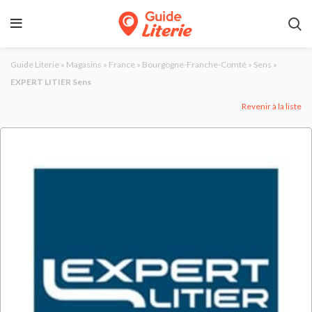
Guide Literie
»
Magasins
»
France
»
Bourgogne-Franche-Comté
»
Sens
»
EXPERT LITIER Sens
Revenir à la liste