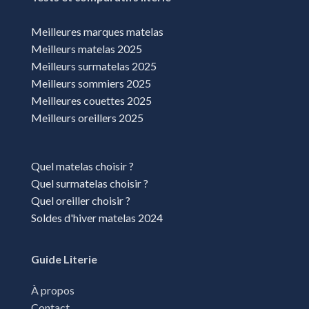
Pontarlier
Meilleures marques matelas
Quetigny
Meilleurs matelas 2025
Meilleurs surmatelas 2025
Saint-claude
Meilleurs sommiers 2025
Sance
Meilleures couettes 2025
Meilleurs oreillers 2025
Sens
Torcy
Quel matelas choisir ?
Varennes-Vauzelles
Quel surmatelas choisir ?
Vesoul
Quel oreiller choisir ?
Soldes d'hiver matelas 2024
Guide Literie
À propos
Contact