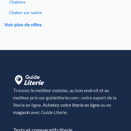
Chaintre
Chalon-sur-saône
Champagnole
Voir plus de villes
Choisey
Cosne-Cours-sur-Loire
Creches-sur-saone
Dole
Gray
Lons-le-saunier
Trouvez le meilleur matelas, au bon endroit et au
Lure
meilleur prix sur guideliterie.com : votre expert de la
literie en ligne.
Achetez votre literie en ligne
ou en
Marsannay-la-Côte
magasin
avec Guide Literie.
Montbeliard
Montceau-les-Mines
Tests et comparatifs literie