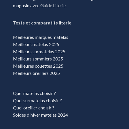
Gap
magasin
avec Guide Literie.
Hyeres
La ciotat
Tests et comparatifs literie
La garde
Meilleures marques matelas
La Trinité
Meilleurs matelas 2025
Meilleurs surmatelas 2025
La Valette-du-Var
Meilleurs sommiers 2025
Le Lavandou
Meilleures couettes 2025
Meilleurs oreillers 2025
Le Luc
Le Thor
Quel matelas choisir ?
Les milles
Quel surmatelas choisir ?
Les Pennes-Mirabeau
Quel oreiller choisir ?
Mandelieu-la-Napoule
Soldes d'hiver matelas 2024
Manosque