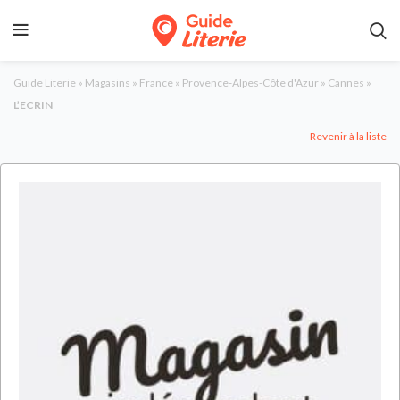
Guide Literie
»
Magasins
»
France
»
Provence-Alpes-Côte d'Azur
»
Cannes
»
L’ECRIN
Revenir à la liste