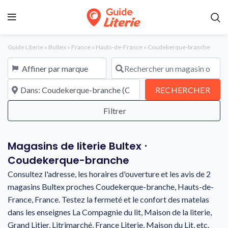
Guide Literie
»
Bultex
»
France
»
Hauts-de-France
»
Coudekerque-branche
Affiner par marque
Rechercher un magasin ou une en
À proximité de
REC
RECHERCHER
Magasins de literie Bultex ⋅
Coudekerque-branche
Consultez l'adresse, les horaires d'ouverture et les avis de 2
magasins Bultex proches Coudekerque-branche, Hauts-de-
France, France. Testez la fermeté et le confort des matelas
dans les enseignes La Compagnie du lit, Maison de la literie,
Grand Litier, Litrimarché, France Literie, Maison du Lit, etc.