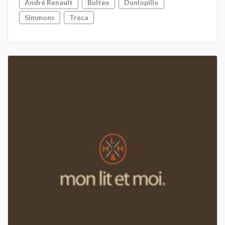
André Renault
Bultex
Dunlopillo
Simmons
Treca