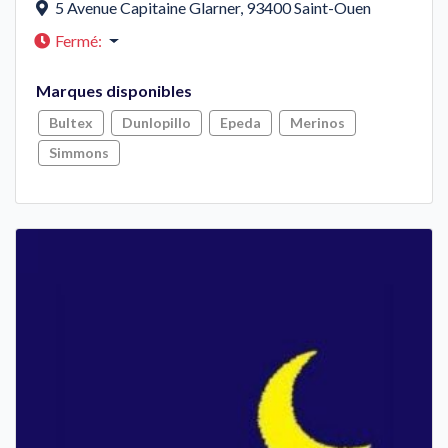
5 Avenue Capitaine Glarner
,
93400
Saint-Ouen
Fermé
:
Marques disponibles
Bultex
Dunlopillo
Epeda
Merinos
Simmons