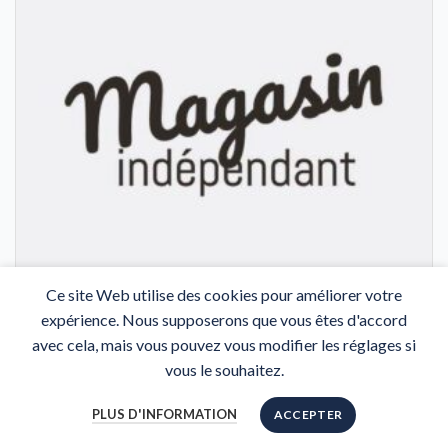
Ce site Web utilise des cookies pour améliorer votre
expérience. Nous supposerons que vous êtes d'accord
MEUBLES VETU
avec cela, mais vous pouvez vous modifier les réglages si
vous le souhaitez.
Pas d'avis (laisser un avis)
MEUBLES VETU met à votre disposition un large choix
PLUS D'INFORMATION
ACCEPTER
de gammes de matelas (ressorts, latex, mousse à mémoire
Aide au choix