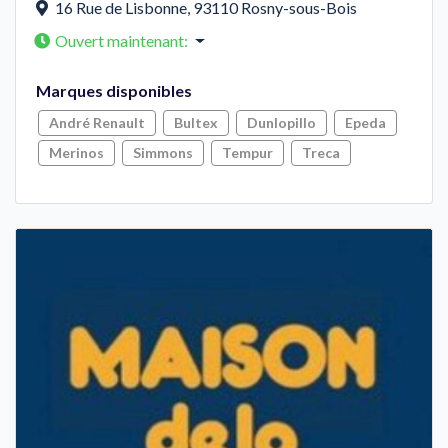
16 Rue de Lisbonne
,
93110
Rosny-sous-Bois
Ouvert maintenant
:
Marques disponibles
André Renault
Bultex
Dunlopillo
Epeda
Merinos
Simmons
Tempur
Treca