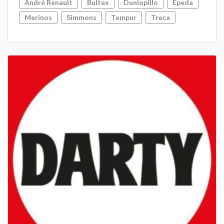
André Renault
Bultex
Dunlopillo
Epeda
Merinos
Simmons
Tempur
Treca