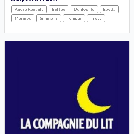
André Renault
Bultex
Dunlopillo
Epeda
Merinos
Simmons
Tempur
Treca