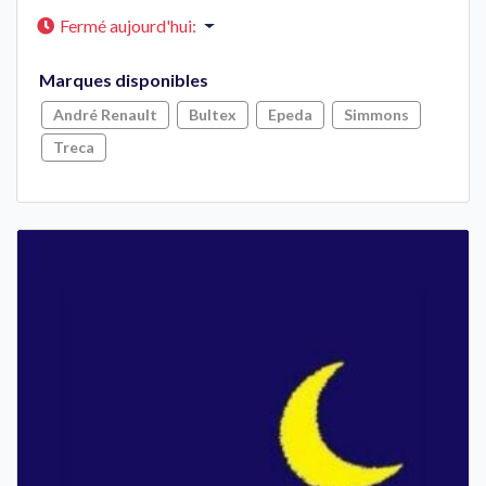
Fermé aujourd'hui
:
Marques disponibles
André Renault
Bultex
Epeda
Simmons
Treca