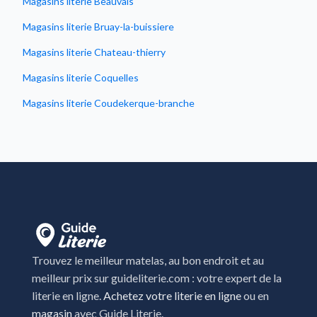
Magasins literie Beauvais
Magasins literie Bruay-la-buissiere
Magasins literie Chateau-thierry
Magasins literie Coquelles
Magasins literie Coudekerque-branche
Magasins literie Dainville
Magasins literie Hazebrouck
Magasins literie La sentinelle
Magasins literie Saint-Maximin
Magasins literie Vendin-le-vieil
Trouvez le meilleur matelas, au bon endroit et au
meilleur prix sur guideliterie.com : votre expert de la
literie en ligne.
Achetez votre literie en ligne
ou en
magasin
avec Guide Literie.