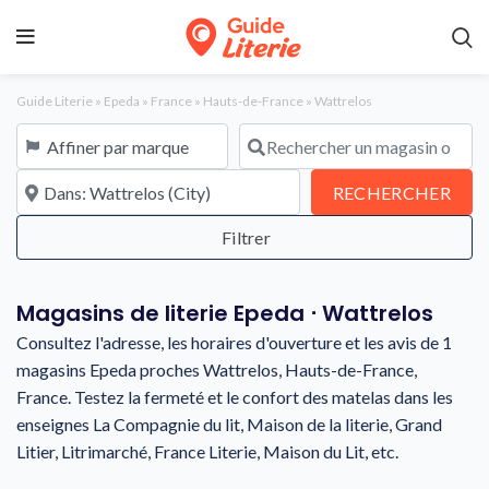
Guide Literie
»
Epeda
»
France
»
Hauts-de-France
»
Wattrelos
Affiner par marque
Rechercher un magasin ou une en
À proximité de
REC
RECHERCHER
Magasins de literie Epeda ⋅ Wattrelos
Consultez l'adresse, les horaires d'ouverture et les avis de 1
magasins Epeda proches Wattrelos, Hauts-de-France,
France. Testez la fermeté et le confort des matelas dans les
enseignes La Compagnie du lit, Maison de la literie, Grand
Litier, Litrimarché, France Literie, Maison du Lit, etc.