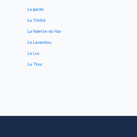
La garde
Les milles
La Trinité
Les Penn
La Valette-du-Var
Mandelie
Le Lavandou
Manosqu
Le Luc
Marseille
Le Thor
Menton