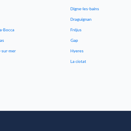
Digne-les-bains
Draguignan
a-Bocca
Fréjus
as
Gap
e-sur-mer
Hyeres
La ciotat