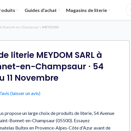
roduits
Guides d’achat
Magasins de literie
nt-Bonnet-en-Champsaur
»
MEYDOM
e literie MEYDOM SARL à
nnet-en-Champsaur ⋅ 54
u 11 Novembre
'avis (laisser un avis)
opose un large choix de produits de literie, 54 Avenue
aint-Bonnet-en-Champsaur (05500). Essayez
matelas Bultex en Provence-Alpes-Côte d'Azur avant de