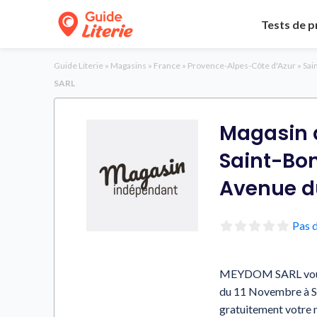
Tests de p
Guide Literie
»
Magasins
»
France
»
Provence-Alpes-Côte d'Azur
»
Sai
SARL
Magasin d
Saint-Bo
Avenue d
Pas d
MEYDOM SARL vous pr
du 11 Novembre à S
gratuitement votre 