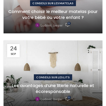
CONSEILS SUR LES MATELAS
Comment choisir le meilleur matelas pour
votre bébé ou votre enfant ?
0
Ludovic Jaeger
24
SEP
CONSEILS SUR LES LITS
Les avantages d’une literie naturelle et
écoresponsable
0
Ludovic Jaeger