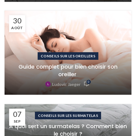
30
AOÛT
CONSEILS SUR LES OREILLERS
Guide complet pour bien choisir son
oreiller
0
Ludovic Jaeger
07
CONSEILS SUR LES SURMATELAS
SEP
A quoi sert un surmatelas ? Comment bien
le choisir ?